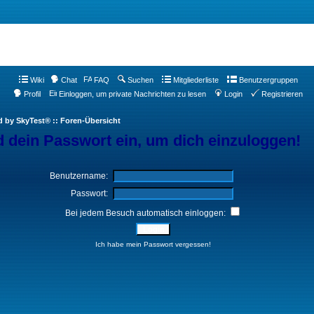
Wiki
Chat
FAQ
Suchen
Mitgliederliste
Benutzergruppen
Profil
Einloggen, um private Nachrichten zu lesen
Login
Registrieren
d by SkyTest® :: Foren-Übersicht
 dein Passwort ein, um dich einzuloggen!
Benutzername:
Passwort:
Bei jedem Besuch automatisch einloggen:
Ich habe mein Passwort vergessen!