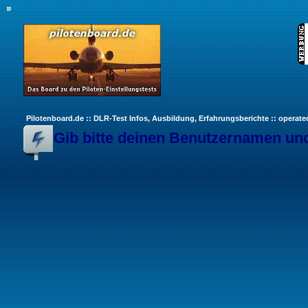
Pilotenboard.de :: DLR-Test Infos, Ausbildung, Erfahrungsberichte :: operate
Gib bitte deinen Benutzernamen und