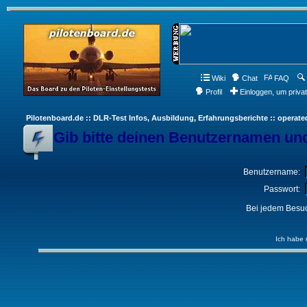
Wiki
Chat
FAQ
Profil
Einloggen, um priva
Pilotenboard.de :: DLR-Test Infos, Ausbildung, Erfahrungsberichte :: operate
Gib bitte deinen Benutzernamen und
Benutzername:
Passwort:
Bei jedem Besuc
Ich habe 