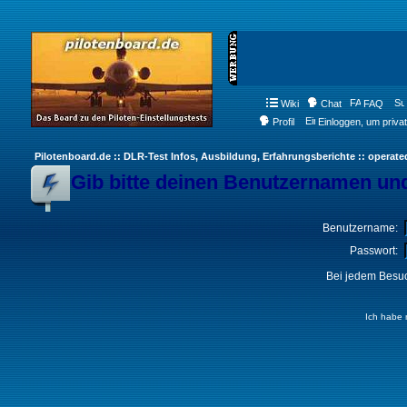
Wiki
Chat
FAQ
Profil
Einloggen, um priva
Pilotenboard.de :: DLR-Test Infos, Ausbildung, Erfahrungsberichte :: operate
Gib bitte deinen Benutzernamen und
Benutzername:
Passwort:
Bei jedem Besuc
Ich habe 