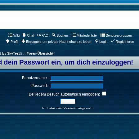
Wiki
Chat
FAQ
Suchen
Mitgliederliste
Benutzergruppen
Profil
Einloggen, um private Nachrichten zu lesen
Login
Registrieren
d by SkyTest® :: Foren-Übersicht
 dein Passwort ein, um dich einzuloggen!
Benutzername:
Passwort:
Bei jedem Besuch automatisch einloggen:
Ich habe mein Passwort vergessen!