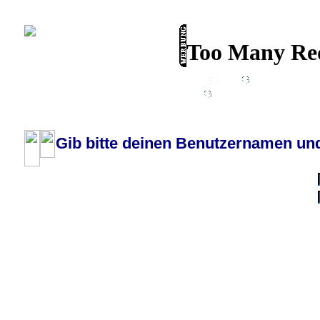
Wiki
Chat
FAQ
Profil
Einloggen, um priva
Pilotenboard.de :: DLR-Test Infos, Ausbildung, Erfahrungsberichte :: operate
Gib bitte deinen Benutzernamen und
Benutzername:
Passwort:
Bei jedem Besuc
Ich habe 