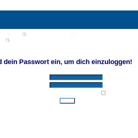
Wiki
Chat
FAQ
Suchen
Mitgliederliste
Benutzergruppen
Profil
Einloggen, um private Nachrichten zu lesen
Login
Registrieren
d by SkyTest® :: Foren-Übersicht
 dein Passwort ein, um dich einzuloggen!
Benutzername:
Passwort:
Bei jedem Besuch automatisch einloggen:
Ich habe mein Passwort vergessen!