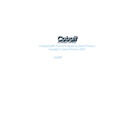
Impressum
Datenschutzbestimmungen nach DSGVO
Cobalt phpBB Theme/Template by Jakob Persson.
Copyright © Jakob Persson 2002.
Powered by
phpBB
© 2001, 2002 phpBB Group