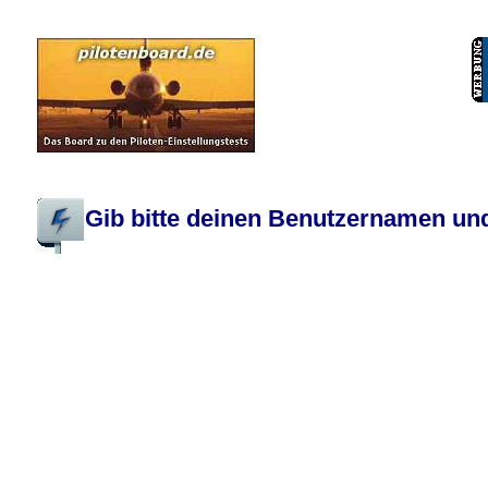
Pilotenboard.de :: DLR-Test Infos, Ausbildung, Erfahrungsberichte :: operate
Gib bitte deinen Benutzernamen und