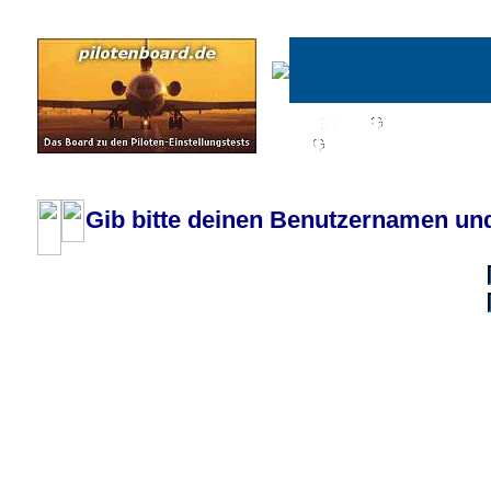
Wiki
Chat
FAQ
Profil
Einloggen, um priva
Pilotenboard.de :: DLR-Test Infos, Ausbildung, Erfahrungsberichte :: operate
Gib bitte deinen Benutzernamen und
Benutzername:
Passwort:
Bei jedem Besuc
Ich habe 