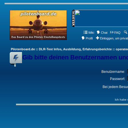
Wiki
Chat
FAQ
Profil
Einloggen, um priva
Pilotenboard.de :: DLR-Test Infos, Ausbildung, Erfahrungsberichte :: operate
Gib bitte deinen Benutzernamen und
Benutzername:
Passwort:
Bei jedem Besuc
Ich habe 