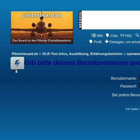
Wiki
Chat
FAQ
Profil
Einloggen, um priva
Pilotenboard.de :: DLR-Test Infos, Ausbildung, Erfahrungsberichte :: operate
Gib bitte deinen Benutzernamen und
Benutzername:
Passwort:
Bei jedem Besuc
Ich habe 