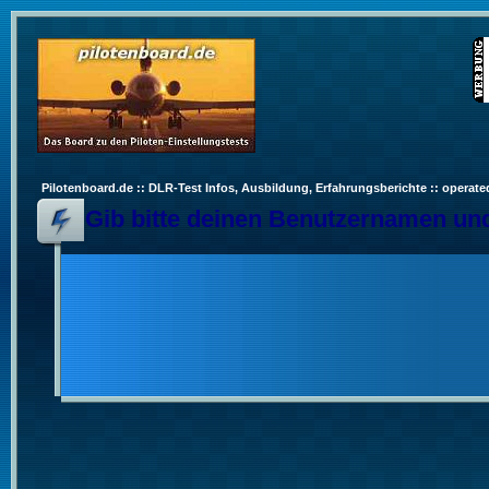
Pilotenboard.de :: DLR-Test Infos, Ausbildung, Erfahrungsberichte :: operate
Gib bitte deinen Benutzernamen und