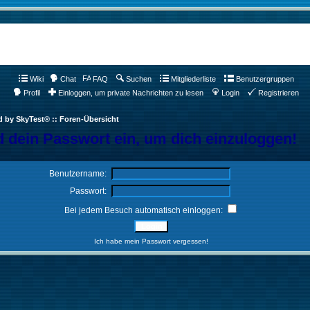
Wiki
Chat
FAQ
Suchen
Mitgliederliste
Benutzergruppen
Profil
Einloggen, um private Nachrichten zu lesen
Login
Registrieren
d by SkyTest® :: Foren-Übersicht
 dein Passwort ein, um dich einzuloggen!
Benutzername:
Passwort:
Bei jedem Besuch automatisch einloggen:
Ich habe mein Passwort vergessen!