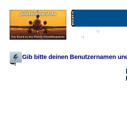
Wiki
Chat
FAQ
Profil
Einloggen, um priva
Pilotenboard.de :: DLR-Test Infos, Ausbildung, Erfahrungsberichte :: operate
Gib bitte deinen Benutzernamen und
Benutzername:
Passwort:
Bei jedem Besuc
Ich habe 