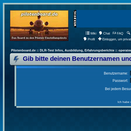
Wiki
Chat
FAQ
Profil
Einloggen, um priva
Pilotenboard.de :: DLR-Test Infos, Ausbildung, Erfahrungsberichte :: operate
Gib bitte deinen Benutzernamen und
Benutzername:
Passwort:
Bei jedem Besuc
Ich habe 