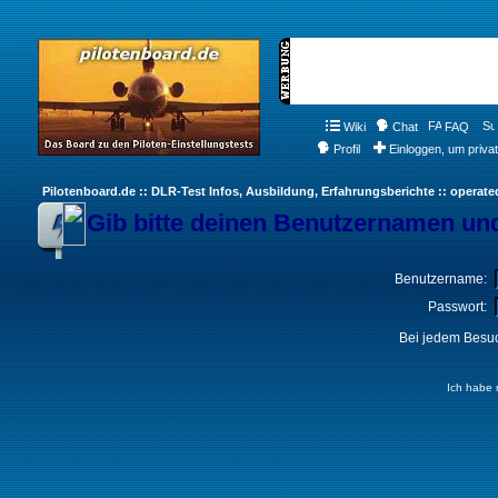
Wiki
Chat
FAQ
Profil
Einloggen, um priva
Pilotenboard.de :: DLR-Test Infos, Ausbildung, Erfahrungsberichte :: operate
Gib bitte deinen Benutzernamen und
Benutzername:
Passwort:
Bei jedem Besuc
Ich habe 