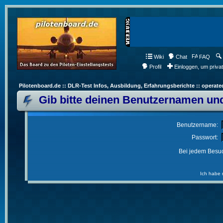
Wiki
Chat
FAQ
Profil
Einloggen, um priva
Pilotenboard.de :: DLR-Test Infos, Ausbildung, Erfahrungsberichte :: operate
Gib bitte deinen Benutzernamen und
Benutzername:
Passwort:
Bei jedem Besuc
Ich habe 