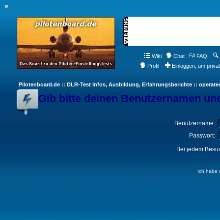
Wiki
Chat
FAQ
Profil
Einloggen, um priva
Pilotenboard.de :: DLR-Test Infos, Ausbildung, Erfahrungsberichte :: operate
Gib bitte deinen Benutzernamen und
Benutzername:
Passwort:
Bei jedem Besuc
Ich habe 