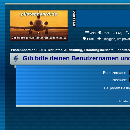
Wiki
Chat
FAQ
Profil
Einloggen, um priva
Pilotenboard.de :: DLR-Test Infos, Ausbildung, Erfahrungsberichte :: operate
Gib bitte deinen Benutzernamen und
Benutzername:
Passwort:
Bei jedem Besuc
Ich habe 