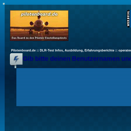
Pilotenboard.de :: DLR-Test Infos, Ausbildung, Erfahrungsberichte :: operate
Gib bitte deinen Benutzernamen und