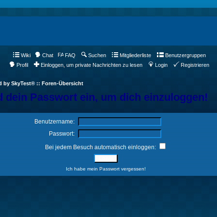
Wiki
Chat
FAQ
Suchen
Mitgliederliste
Benutzergruppen
Profil
Einloggen, um private Nachrichten zu lesen
Login
Registrieren
d by SkyTest® :: Foren-Übersicht
 dein Passwort ein, um dich einzuloggen!
Benutzername:
Passwort:
Bei jedem Besuch automatisch einloggen:
Ich habe mein Passwort vergessen!