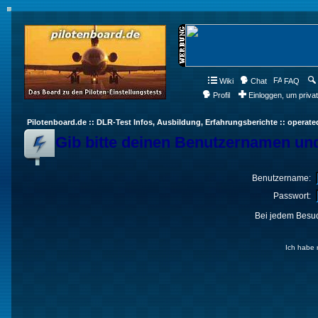
Wiki
Chat
FAQ
Profil
Einloggen, um priva
Pilotenboard.de :: DLR-Test Infos, Ausbildung, Erfahrungsberichte :: operate
Gib bitte deinen Benutzernamen und
Benutzername:
Passwort:
Bei jedem Besuc
Ich habe 