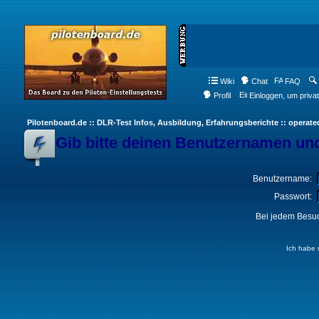
Wiki
Chat
FAQ
Profil
Einloggen, um priva
Pilotenboard.de :: DLR-Test Infos, Ausbildung, Erfahrungsberichte :: operate
Gib bitte deinen Benutzernamen und
Benutzername:
Passwort:
Bei jedem Besuc
Ich habe 