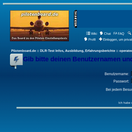
Wiki
Chat
FAQ
Profil
Einloggen, um priva
Pilotenboard.de :: DLR-Test Infos, Ausbildung, Erfahrungsberichte :: operate
Gib bitte deinen Benutzernamen und
Benutzername:
Passwort:
Bei jedem Besuc
Ich habe 