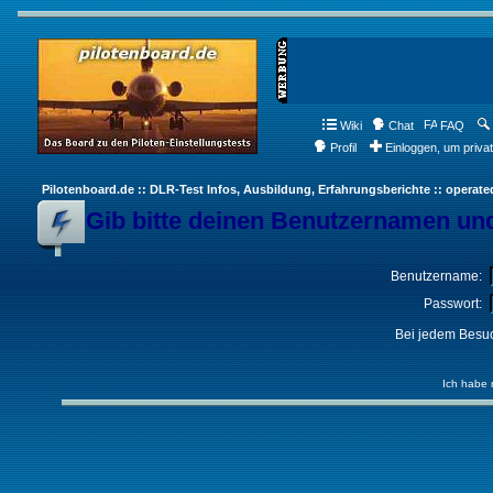
Wiki
Chat
FAQ
Profil
Einloggen, um priva
Pilotenboard.de :: DLR-Test Infos, Ausbildung, Erfahrungsberichte :: operate
Gib bitte deinen Benutzernamen und
Benutzername:
Passwort:
Bei jedem Besuc
Ich habe 