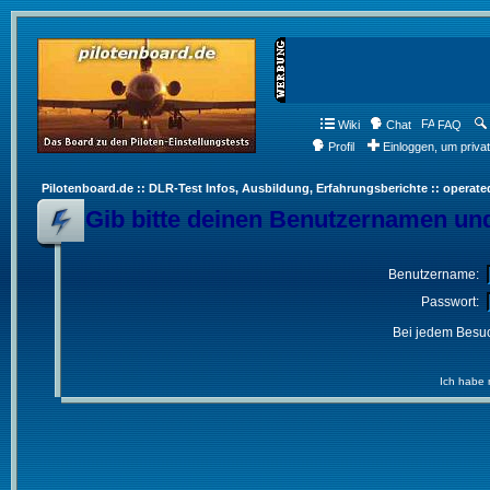
Wiki
Chat
FAQ
Profil
Einloggen, um priva
Pilotenboard.de :: DLR-Test Infos, Ausbildung, Erfahrungsberichte :: operate
Gib bitte deinen Benutzernamen und
Benutzername:
Passwort:
Bei jedem Besuc
Ich habe 