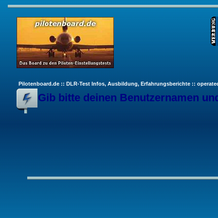
Pilotenboard.de :: DLR-Test Infos, Ausbildung, Erfahrungsberichte :: operate
Gib bitte deinen Benutzernamen und