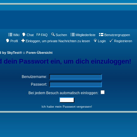
Wiki
Chat
FAQ
Suchen
Mitgliederliste
Benutzergruppen
Profil
Einloggen, um private Nachrichten zu lesen
Login
Registrieren
d by SkyTest® :: Foren-Übersicht
 dein Passwort ein, um dich einzuloggen!
Benutzername:
Passwort:
Bei jedem Besuch automatisch einloggen:
Ich habe mein Passwort vergessen!