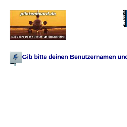
Pilotenboard.de :: DLR-Test Infos, Ausbildung, Erfahrungsberichte :: operate
Gib bitte deinen Benutzernamen und