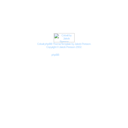
Impressum
Datenschutzbestimmungen nach DSGVO
Cobalt phpBB Theme/Template by Jakob Persson.
Copyright © Jakob Persson 2002.
Powered by
phpBB
© 2001, 2002 phpBB Group