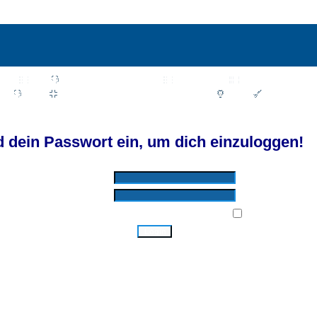
Wiki
Chat
FAQ
Suchen
Mitgliederliste
Benutzergruppen
Profil
Einloggen, um private Nachrichten zu lesen
Login
Registrieren
d by SkyTest® :: Foren-Übersicht
 dein Passwort ein, um dich einzuloggen!
Benutzername:
Passwort:
Bei jedem Besuch automatisch einloggen:
Ich habe mein Passwort vergessen!