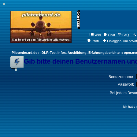
Wiki
Chat
FAQ
Profil
Einloggen, um priva
Pilotenboard.de :: DLR-Test Infos, Ausbildung, Erfahrungsberichte :: operate
Gib bitte deinen Benutzernamen und
Benutzername:
Passwort:
Bei jedem Besuc
Ich habe 