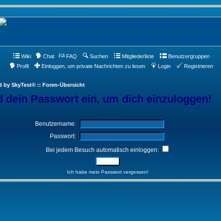
Wiki
Chat
FAQ
Suchen
Mitgliederliste
Benutzergruppen
Profil
Einloggen, um private Nachrichten zu lesen
Login
Registrieren
d by SkyTest® :: Foren-Übersicht
 dein Passwort ein, um dich einzuloggen!
Benutzername:
Passwort:
Bei jedem Besuch automatisch einloggen:
Ich habe mein Passwort vergessen!