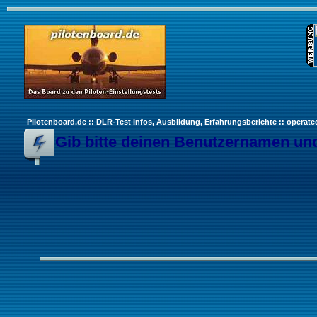
Pilotenboard.de :: DLR-Test Infos, Ausbildung, Erfahrungsberichte :: operate
Gib bitte deinen Benutzernamen und