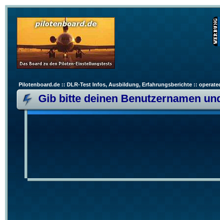
Pilotenboard.de :: DLR-Test Infos, Ausbildung, Erfahrungsberichte :: operate
Gib bitte deinen Benutzernamen und