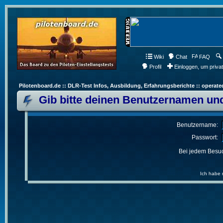
Wiki
Chat
FAQ
Profil
Einloggen, um priva
Pilotenboard.de :: DLR-Test Infos, Ausbildung, Erfahrungsberichte :: operate
Gib bitte deinen Benutzernamen und
Benutzername:
Passwort:
Bei jedem Besuc
Ich habe 