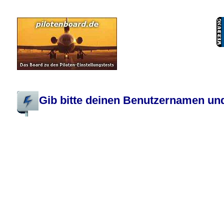
Pilotenboard.de :: DLR-Test Infos, Ausbildung, Erfahrungsberichte :: operate
Gib bitte deinen Benutzernamen und