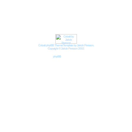
Impressum
Datenschutzbestimmungen nach DSGVO
Cobalt phpBB Theme/Template by Jakob Persson.
Copyright © Jakob Persson 2002.
Powered by
phpBB
© 2001, 2002 phpBB Group