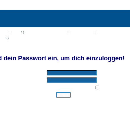
Wiki
Chat
FAQ
Suchen
Mitgliederliste
Benutzergruppen
Profil
Einloggen, um private Nachrichten zu lesen
Login
Registrieren
d by SkyTest® :: Foren-Übersicht
 dein Passwort ein, um dich einzuloggen!
Benutzername:
Passwort:
Bei jedem Besuch automatisch einloggen:
Ich habe mein Passwort vergessen!