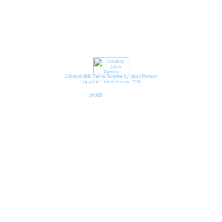
Impressum
Datenschutzbestimmungen nach DSGVO
Cobalt phpBB Theme/Template by Jakob Persson.
Copyright © Jakob Persson 2002.
Powered by
phpBB
© 2001, 2002 phpBB Group