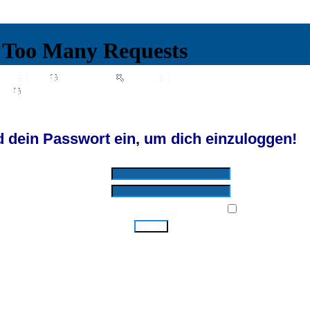
Wiki
Chat
FAQ
Suchen
Mitgliederliste
Benutzergruppen
Profil
Einloggen, um private Nachrichten zu lesen
Login
Registrieren
d by SkyTest® :: Foren-Übersicht
 dein Passwort ein, um dich einzuloggen!
Benutzername:
Passwort:
Bei jedem Besuch automatisch einloggen:
Ich habe mein Passwort vergessen!