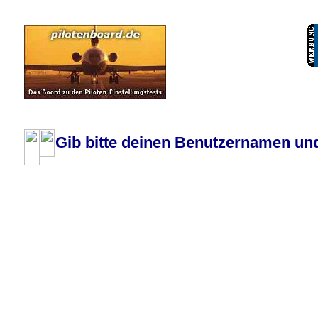
Pilotenboard.de :: DLR-Test Infos, Ausbildung, Erfahrungsberichte :: operate
Gib bitte deinen Benutzernamen und