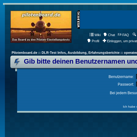
Wiki
Chat
FAQ
Profil
Einloggen, um priva
Pilotenboard.de :: DLR-Test Infos, Ausbildung, Erfahrungsberichte :: operate
Gib bitte deinen Benutzernamen und
Benutzername:
Passwort:
Bei jedem Besuc
Ich habe 