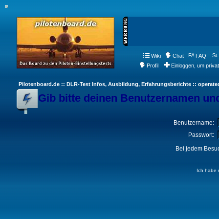
Wiki
Chat
FAQ
Profil
Einloggen, um priva
Pilotenboard.de :: DLR-Test Infos, Ausbildung, Erfahrungsberichte :: operate
Gib bitte deinen Benutzernamen und
Benutzername:
Passwort:
Bei jedem Besuc
Ich habe 