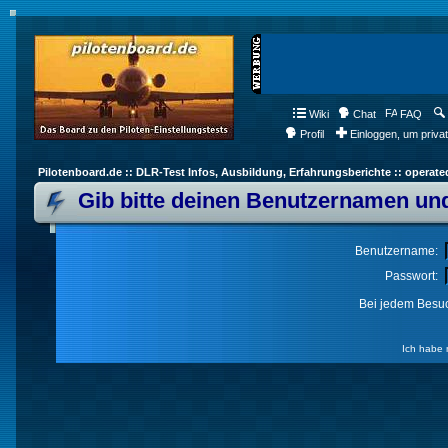
Wiki
Chat
FAQ
Profil
Einloggen, um priva
Pilotenboard.de :: DLR-Test Infos, Ausbildung, Erfahrungsberichte :: operate
Gib bitte deinen Benutzernamen und
Benutzername:
Passwort:
Bei jedem Besuc
Ich habe 