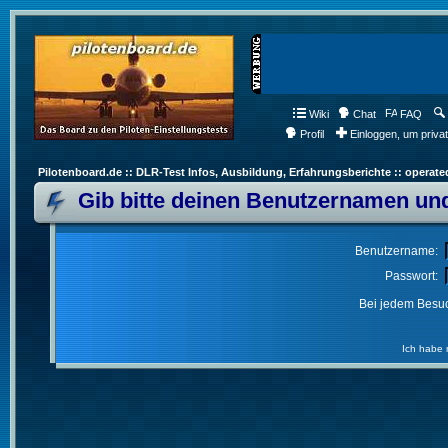
Wiki
Chat
FAQ
Profil
Einloggen, um priva
Pilotenboard.de :: DLR-Test Infos, Ausbildung, Erfahrungsberichte :: operate
Gib bitte deinen Benutzernamen und
Benutzername:
Passwort:
Bei jedem Besuc
Ich habe 