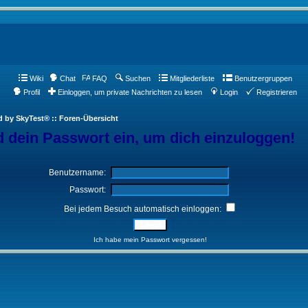
Wiki
Chat
FAQ
Suchen
Mitgliederliste
Benutzergruppen
Profil
Einloggen, um private Nachrichten zu lesen
Login
Registrieren
d by SkyTest® :: Foren-Übersicht
 dein Passwort ein, um dich einzuloggen!
Benutzername:
Passwort:
Bei jedem Besuch automatisch einloggen:
Ich habe mein Passwort vergessen!