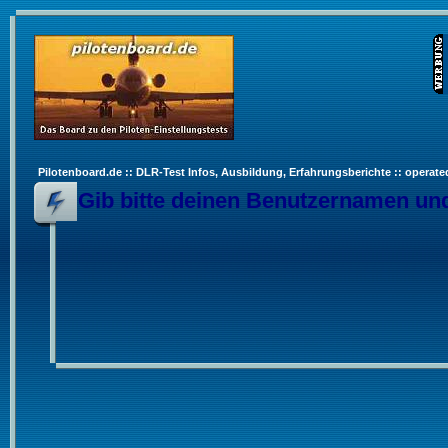
Pilotenboard.de :: DLR-Test Infos, Ausbildung, Erfahrungsberichte :: operate
Gib bitte deinen Benutzernamen und