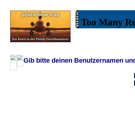
Wiki
Chat
FAQ
Profil
Einloggen, um priva
Pilotenboard.de :: DLR-Test Infos, Ausbildung, Erfahrungsberichte :: operate
Gib bitte deinen Benutzernamen und
Benutzername:
Passwort:
Bei jedem Besuc
Ich habe 