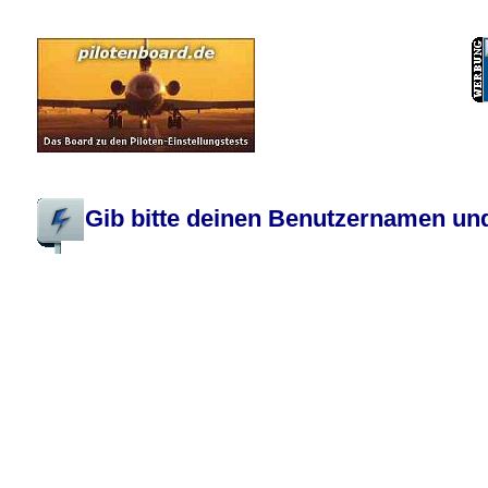
Pilotenboard.de :: DLR-Test Infos, Ausbildung, Erfahrungsberichte :: operate
Gib bitte deinen Benutzernamen und