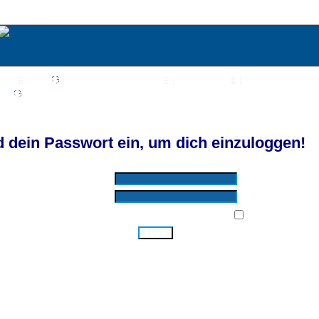
Wiki
Chat
FAQ
Suchen
Mitgliederliste
Benutzergruppen
Profil
Einloggen, um private Nachrichten zu lesen
Login
Registrieren
d by SkyTest® :: Foren-Übersicht
 dein Passwort ein, um dich einzuloggen!
Benutzername:
Passwort:
Bei jedem Besuch automatisch einloggen:
Ich habe mein Passwort vergessen!