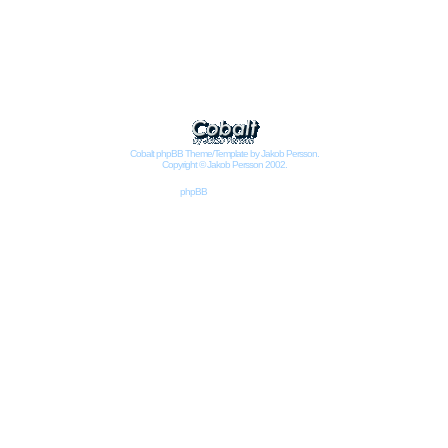
Impressum
Datenschutzbestimmungen nach DSGVO
Cobalt phpBB Theme/Template by Jakob Persson.
Copyright © Jakob Persson 2002.
Powered by
phpBB
© 2001, 2002 phpBB Group