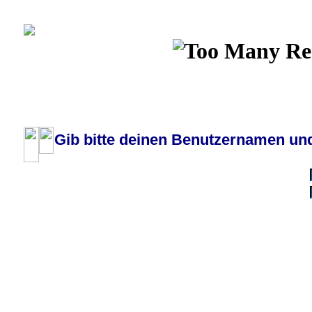
Wiki
Chat
FAQ
Profil
Einloggen, um priva
Pilotenboard.de :: DLR-Test Infos, Ausbildung, Erfahrungsberichte :: operate
Gib bitte deinen Benutzernamen und
Benutzername:
Passwort:
Bei jedem Besuc
Ich habe 