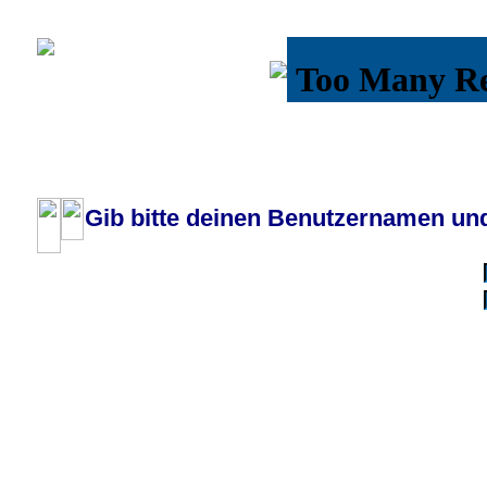
Wiki
Chat
FAQ
Profil
Einloggen, um priva
Pilotenboard.de :: DLR-Test Infos, Ausbildung, Erfahrungsberichte :: operate
Gib bitte deinen Benutzernamen und
Benutzername:
Passwort:
Bei jedem Besuc
Ich habe 