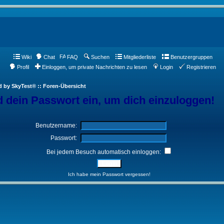
Wiki
Chat
FAQ
Suchen
Mitgliederliste
Benutzergruppen
Profil
Einloggen, um private Nachrichten zu lesen
Login
Registrieren
d by SkyTest® :: Foren-Übersicht
 dein Passwort ein, um dich einzuloggen!
Benutzername:
Passwort:
Bei jedem Besuch automatisch einloggen:
Ich habe mein Passwort vergessen!