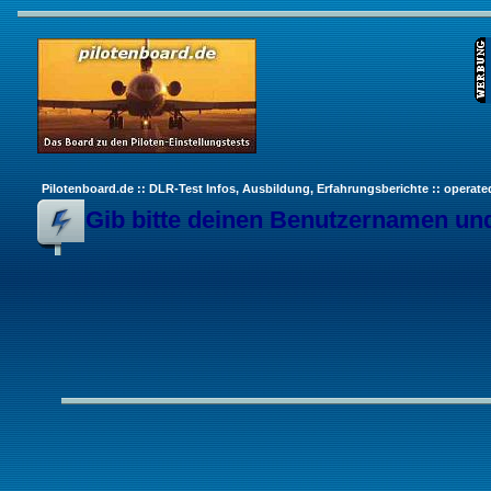
Pilotenboard.de :: DLR-Test Infos, Ausbildung, Erfahrungsberichte :: operate
Gib bitte deinen Benutzernamen und