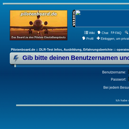
Wiki
Chat
FAQ
Profil
Einloggen, um priva
Pilotenboard.de :: DLR-Test Infos, Ausbildung, Erfahrungsberichte :: operate
Gib bitte deinen Benutzernamen und
Benutzername:
Passwort:
Bei jedem Besuc
Ich habe 