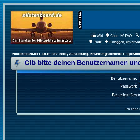
Wiki
Chat
FAQ
Profil
Einloggen, um priva
Pilotenboard.de :: DLR-Test Infos, Ausbildung, Erfahrungsberichte :: operate
Gib bitte deinen Benutzernamen und
Benutzername:
Passwort:
Bei jedem Besuc
Ich habe 