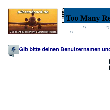
Wiki
Chat
FAQ
Profil
Einloggen, um priva
Pilotenboard.de :: DLR-Test Infos, Ausbildung, Erfahrungsberichte :: operate
Gib bitte deinen Benutzernamen und
Benutzername:
Passwort:
Bei jedem Besuc
Ich habe 