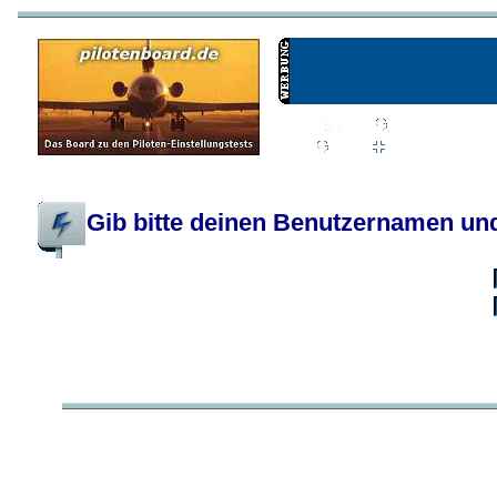
Wiki
Chat
FAQ
Profil
Einloggen, um priva
Pilotenboard.de :: DLR-Test Infos, Ausbildung, Erfahrungsberichte :: operate
Gib bitte deinen Benutzernamen und
Benutzername:
Passwort:
Bei jedem Besuc
Ich habe 