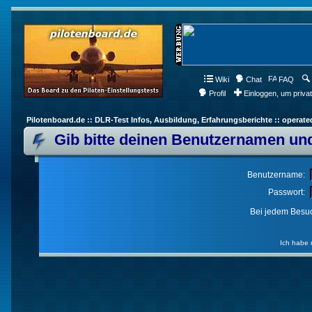
Wiki
Chat
FAQ
Profil
Einloggen, um priva
Pilotenboard.de :: DLR-Test Infos, Ausbildung, Erfahrungsberichte :: operate
Gib bitte deinen Benutzernamen und
Benutzername:
Passwort:
Bei jedem Besuc
Ich habe 