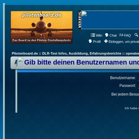
Wiki
Chat
FAQ
Profil
Einloggen, um priva
Pilotenboard.de :: DLR-Test Infos, Ausbildung, Erfahrungsberichte :: operate
Gib bitte deinen Benutzernamen und
Benutzername:
Passwort:
Bei jedem Besuc
Ich habe 