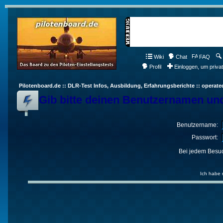
Wiki
Chat
FAQ
Profil
Einloggen, um priva
Pilotenboard.de :: DLR-Test Infos, Ausbildung, Erfahrungsberichte :: operate
Gib bitte deinen Benutzernamen und
Benutzername:
Passwort:
Bei jedem Besuc
Ich habe 