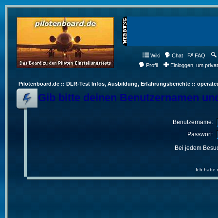
Wiki
Chat
FAQ
Profil
Einloggen, um priva
Pilotenboard.de :: DLR-Test Infos, Ausbildung, Erfahrungsberichte :: operate
Gib bitte deinen Benutzernamen und
Benutzername:
Passwort:
Bei jedem Besuc
Ich habe 