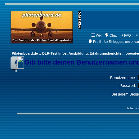
Wiki
Chat
FAQ
Profil
Einloggen, um priva
Pilotenboard.de :: DLR-Test Infos, Ausbildung, Erfahrungsberichte :: operate
Gib bitte deinen Benutzernamen und
Benutzername:
Passwort:
Bei jedem Besuc
Ich habe 