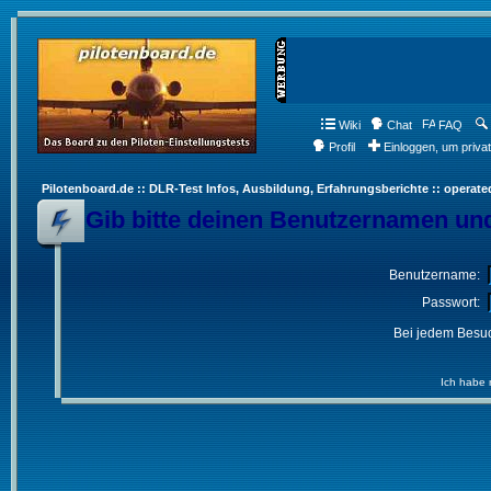
Wiki
Chat
FAQ
Profil
Einloggen, um priva
Pilotenboard.de :: DLR-Test Infos, Ausbildung, Erfahrungsberichte :: operate
Gib bitte deinen Benutzernamen und
Benutzername:
Passwort:
Bei jedem Besuc
Ich habe 